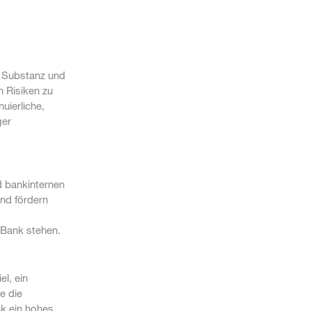
e Substanz und
n Risiken zu
uierliche,
ger
d bankinternen
nd fördern
 Bank stehen.
el, ein
e die
nk ein hohes