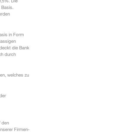
,5%. Die
 Basis.
erden
asis in Form
lassigen
 deckt die Bank
ch durch
ten, welches zu
der
f den
nserer Firmen-