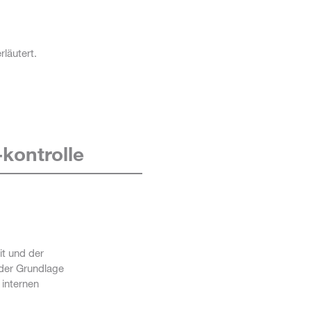
läutert.
kontrolle
it und der
f der Grundlage
 internen