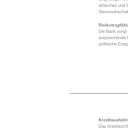
ethisches und f
Genossenschafte
Risikotragfähi
Die Bank sorgt 
ansprechende fr
politische Erei
Kreditausfallr
Das Kreditport