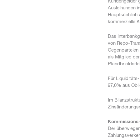
Kundengelder 
Ausleihungen i
Hauptsächlich 
kommerzielle K
Das Interbankge
von Repo-Trans
Gegenparteien 
als Mitglied de
Pfandbriefdarle
Für Liquiditäts
97,0% aus Obli
Im Bilanzstruk
Zinsänderungsri
Kommissions- 
Der überwiegen
Zahlungsverkeh