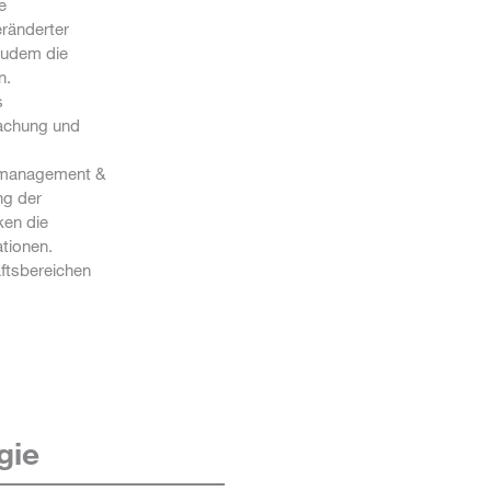
e
eränderter
zudem die
n.
s
wachung und
komanagement &
ng der
ken die
tionen.
ftsbereichen
gie