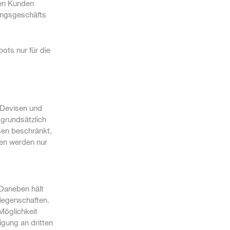
len Kunden
ungsgeschäfts
ots nur für die
 Devisen und
 grundsätzlich
sen beschränkt,
ten werden nur
 Daneben hält
iegenschaften.
Möglichkeit
igung an dritten