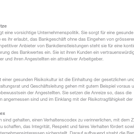
tze
gt eine vorsichtige Unternehmenspolitik. Sie sorgt für eine gesund
e es ihr erlaubt, das Bankgeschäft ohne das Eingehen von grössere
mpetitiver Anbieter von Bankdienstleistungen steht sie für eine kontin
hrung des Bankwertes ein. Sie ist ihren Kunden ein vertrauenswürdi
r und ihren Angestellten ein attraktiver Arbeitgeber.
iner gesunden Risikokultur ist die Einhaltung der gesetzlichen un
altungsrat und Geschäftsleitung gehen mit gutem Beispiel voraus u
obewusstsein der Angestellten. Sie setzen die Anreize so, dass die
n angemessen sind und im Einklang mit der Risikotragfähigkeit der
dex
n sind gehalten, einen Verhaltenscodex zu verinnerlichen, mit dem Zi
u schaffen, das Integrität, Respekt und faires Verhalten fördert sowi
nternehmensinteressen sicherstellt. Darauf aufbauend strebt die Ba