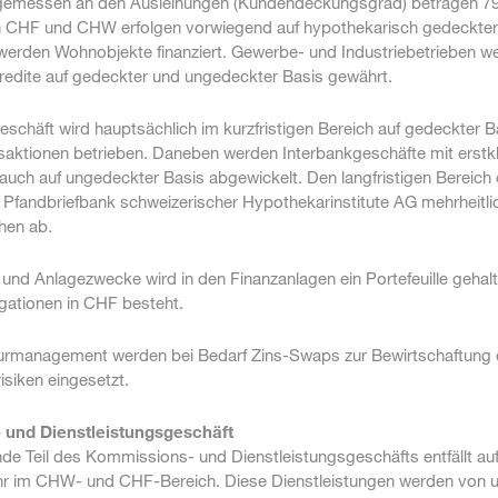
gemessen an den Ausleihungen (Kundendeckungsgrad) betragen 79
n CHF und CHW erfolgen vorwiegend auf hypothekarisch gedeckter
werden Wohnobjekte finanziert. Gewerbe- und Industriebetrieben w
redite auf gedeckter und ungedeckter Basis gewährt.
schäft wird hauptsächlich im kurzfristigen Bereich auf gedeckter B
aktionen betrieben. Daneben werden Interbankgeschäfte mit erstk
auch auf ungedeckter Basis abgewickelt. Den langfristigen Bereich
r Pfandbriefbank schweizerischer Hypothekarinstitute AG mehrheitli
hen ab.
- und Anlagezwecke wird in den Finanzanlagen ein Portefeuille gehal
gationen in CHF besteht.
turmanagement werden bei Bedarf Zins-Swaps zur Bewirtschaftung 
siken eingesetzt.
und Dienstleistungsgeschäft
de Teil des Kommissions- und Dienstleistungsgeschäfts entfällt au
r im CHW- und CHF-Bereich. Diese Dienstleistungen werden von u