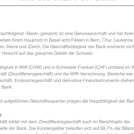
achfolgend «Bank» genannt) ist eine Genossenschaft und hat ihren S
neben ihrem Hauptsitz in Basel acht Filialen in Bern, Chur, Lausanne
len, Sierre und Zürich. Die Geschäftstätigkeit der Bank erstreckt sich
 Hinsicht auf das gesamte Gebiet der Schweiz.
ätigkeit in WIR (CHW) und in Schweizer Franken (CHF) umfasst im 
äft (Zinsdifferenzgeschäft) und die WIR-Verrechnung. Bereiche wie
chäft, Emissionsgeschäft und derivative Finanzinstrumente stehen 
 Bank.
d aufgeführten Geschäftssparten prägen die Haupttätigkeit der Ban
t
äft bildet mit dem Zinsdifferenzgeschäft auch im Berichtsjahr die
elle der Bank. Die Kundengelder belaufen sich auf 69,7% der Bila