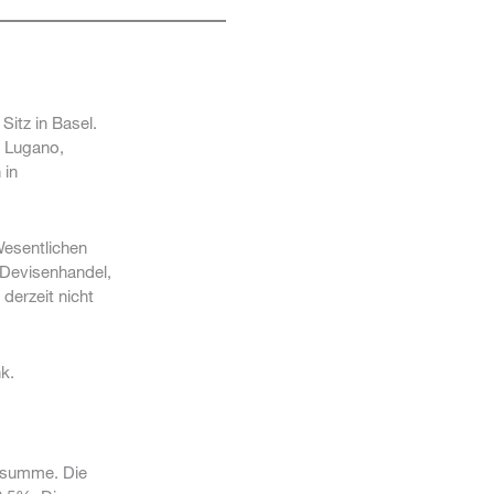
itz in Basel.
, Lugano,
 in
Wesentlichen
 Devisenhandel,
derzeit nicht
k.
nzsumme. Die