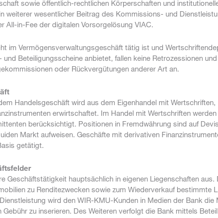
chaft sowie öffentlich-rechtlichen Körperschaften und institutionel
in weiterer wesentlicher Beitrag des Kommissions- und Dienstleist
der All-in-Fee der digitalen Vorsorgelösung VIAC.
ht im Vermögensverwaltungsgeschäft tätig ist und Wertschriftendep
- und Beteiligungsscheine anbietet, fallen keine Retrozessionen und
gekommissionen oder Rückvergütungen anderer Art an.
äft
 dem Handelsgeschäft wird aus dem Eigenhandel mit Wertschriften,
anzinstrumenten erwirtschaftet. Im Handel mit Wertschriften werden
ittenten berücksichtigt. Positionen in Fremdwährung sind auf Devi
quiden Markt aufweisen. Geschäfte mit derivativen Finanzinstrumen
asis getätigt.
ftsfelder
re Geschäftstätigkeit hauptsächlich in eigenen Liegenschaften aus.
mobilien zu Renditezwecken sowie zum Wiederverkauf bestimmte L
e Dienstleistung wird den WIR-KMU-Kunden in Medien der Bank die 
Gebühr zu inserieren. Des Weiteren verfolgt die Bank mittels Beteil