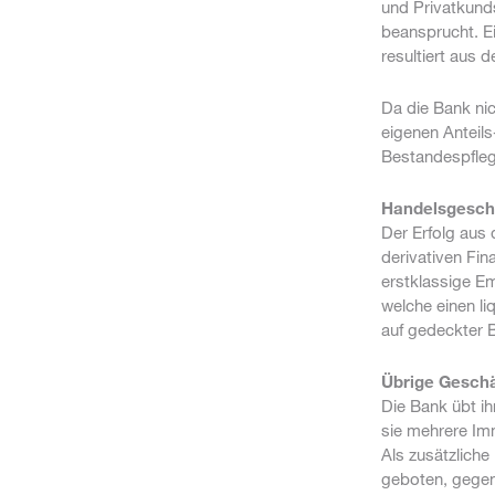
und Privatkunds
beansprucht. E
resultiert aus 
Da die Bank nic
eigenen Anteils
Bestandespfle
Handelsgesch
Der Erfolg aus
derivativen Fin
erstklassige Em
welche einen li
auf gedeckter B
Übrige Geschä
Die Bank übt ih
sie mehrere Im
Als zusätzlich
geboten, gegen 