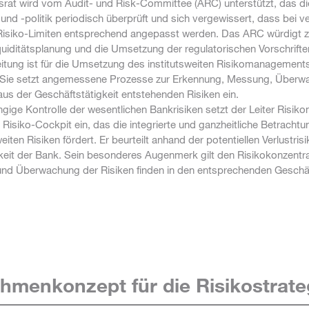
srat wird vom Audit- und Risk-Committee (ARC) unterstützt, das di
 und -politik periodisch überprüft und sich vergewissert, dass bei v
 Risiko-Limiten entsprechend angepasst werden. Das ARC würdigt 
quiditätsplanung und die Umsetzung der regulatorischen Vorschrifte
eitung ist für die Umsetzung des institutsweiten Risikomanagement
. Sie setzt angemessene Prozesse zur Erkennung, Messung, Über
us der Geschäftstätigkeit entstehenden Risiken ein.
ngige Kontrolle der wesentlichen Bankrisiken setzt der Leiter Risi
Risiko-Cockpit ein, das die integrierte und ganzheitliche Betrachtu
ten Risiken fördert. Er beurteilt anhand der potentiellen Verlustrisi
gkeit der Bank. Sein besonderes Augenmerk gilt den Risikokonzentra
und Überwachung der Risiken finden in den entsprechenden Geschä
hmenkonzept für die Risikostrate