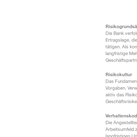
Risikogrundsä
Die Bank verfol
Ertragslage, di
tätigen. Als ko
langfristige Me
Geschäftspartne
Risikokultur
Das Fundament e
Vorgaben. Verw
aktiv das Risik
Geschäftsrisike
Verhaltensko
Die Angestellte
Arbeitsumfeld z
langfristigen U