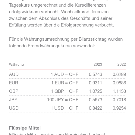
Tageskurs umgerechnet und die Kursdifferenzen
erfolgswirksam verbucht. Wechselkursdifferenzen
zwischen dem Abschluss des Geschäfts und seiner
Erfüllung werden über die Erfolgsrechnung verbucht.
Für die Währungsumrechnung per Bilanzstichtag wurden
folgende Fremdwährungskurse verwendet:
Währung
2023
2022
AUD
1 AUD = CHF
0.5743
0.6289
EUR
1 EUR = CHF
0.9311
0.9886
GBP
1 GBP = CHF
1.0725
1.1153
JPY
100 JPY = CHF
0.5973
0.7018
USD
1 USD = CHF
0.8422
0.9254
Flüssige Mittel
Flüssige Mittel werden zum Nominalwert erfasst.