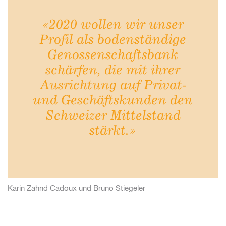
«2020 wollen wir unser
Profil als bodenständige
Genossenschaftsbank
schärfen, die mit ihrer
Ausrichtung auf Privat-
und Geschäftskunden den
Schweizer Mittelstand
stärkt.»
Karin Zahnd Cadoux und Bruno Stiegeler